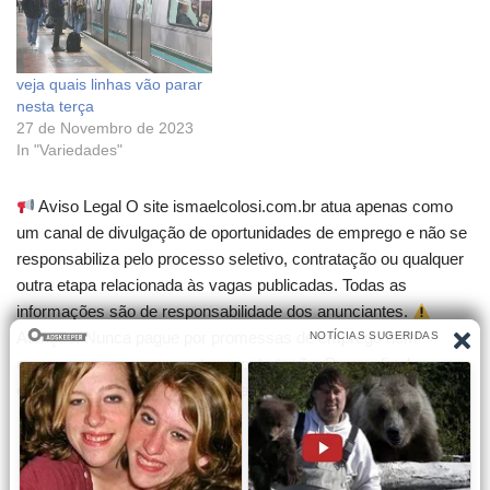
veja quais linhas vão parar
nesta terça
27 de Novembro de 2023
In "Variedades"
Aviso Legal O site ismaelcolosi.com.br atua apenas como
um canal de divulgação de oportunidades de emprego e não se
responsabiliza pelo processo seletivo, contratação ou qualquer
outra etapa relacionada às vagas publicadas. Todas as
informações são de responsabilidade dos anunciantes.
Atenção! Nunca pague por promessas de emprego nem
compre cursos que garantam contratação. Desconfie de
qualquer cobrança para participar de seleções.