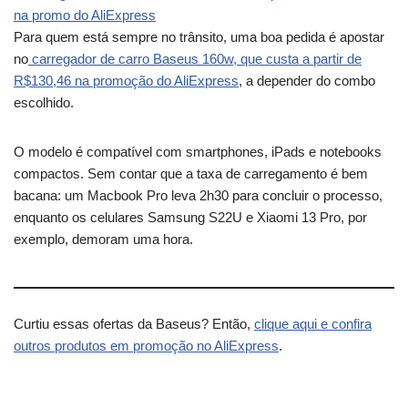
na promo do AliExpress
Para quem está sempre no trânsito, uma boa pedida é apostar
no
carregador de carro Baseus 160w, que custa a partir de
R$130,46 na promoção do AliExpress
, a depender do combo
escolhido.
O modelo é compatível com smartphones, iPads e notebooks
compactos. Sem contar que a taxa de carregamento é bem
bacana: um Macbook Pro leva 2h30 para concluir o processo,
enquanto os celulares Samsung S22U e Xiaomi 13 Pro, por
exemplo, demoram uma hora.
Curtiu essas ofertas da Baseus? Então,
clique aqui e confira
outros produtos em promoção no AliExpress
.