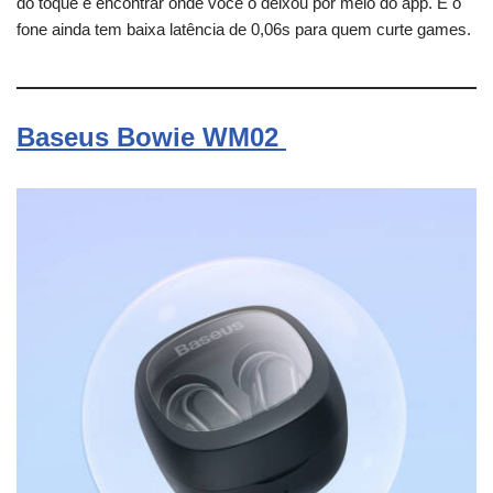
do toque e encontrar onde você o deixou por meio do app. E o
fone ainda tem baixa latência de 0,06s para quem curte games.
Baseus Bowie WM02