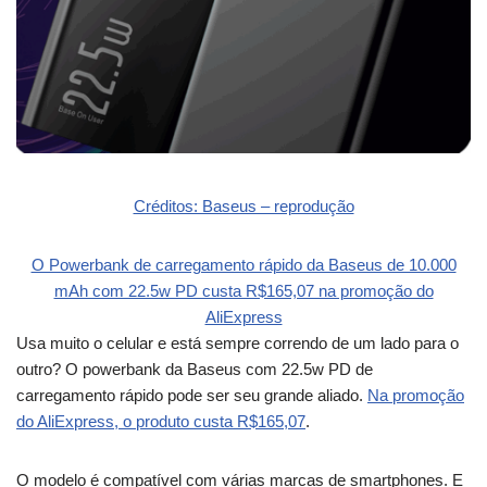
Créditos: Baseus – reprodução
O Powerbank de carregamento rápido da Baseus de 10.000
mAh com 22.5w PD custa R$165,07 na promoção do
AliExpress
Usa muito o celular e está sempre correndo de um lado para o
outro? O powerbank da Baseus com 22.5w PD de
carregamento rápido pode ser seu grande aliado.
Na promoção
do AliExpress, o produto custa R$165,07
.
O modelo é compatível com várias marcas de smartphones. E