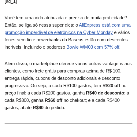
[ad_1]
Você tem uma vida atribulada e precisa de muita praticidade?
Então, se liga só nessa super dica: o
AliExpress está com uma
promoção imperdível de eletrônicos na Cyber Monday
e vários
fones sem fio e powerbanks da Baseus estão com descontos
incríveis. Incluindo o poderoso
Bowie WM03 com 57% off
.
Além disso, o marketplace oferece várias outras vantagens aos
clientes, como frete grátis para compras acima de R$ 100,
entrega rápida, cupons de desconto adicionais e desconto
progressivo. Ou seja, a cada R$100 gastos, tem
R$20 off
no
preço final; a cada R$200 gastos, ganha
R$40 de desconto
; a
cada R$300, ganha
R$60 off
no chekout; e a cada R$400
gastos, abate
R$80
do pedido.