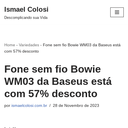
Ismael Colosi
Avançar
Descomplicando sua Vida
para
o
conteúdo
Home
-
Variedades
-
Fone sem fio Bowie WM03 da Baseus está
com 57% desconto
Fone sem fio Bowie
WM03 da Baseus está
com 57% desconto
por
ismaelcolosi.com.br
28 de Novembro de 2023