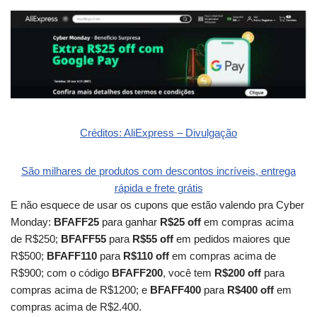
Créditos: AliExpress – Divulgação
São milhares de produtos com descontos incríveis, entrega
rápida e frete grátis
E não esquece de usar os cupons que estão valendo pra Cyber
Monday:
BFAFF25
para ganhar
R$25 off
em compras acima
de R$250;
BFAFF55
para
R$55 off
em pedidos maiores que
R$500;
BFAFF110
para
R$110 off
em compras acima de
R$900; com o código
BFAFF200
, você tem
R$200 off
para
compras acima de R$1200; e
BFAFF400
para
R$400 off
em
compras acima de R$2.400.