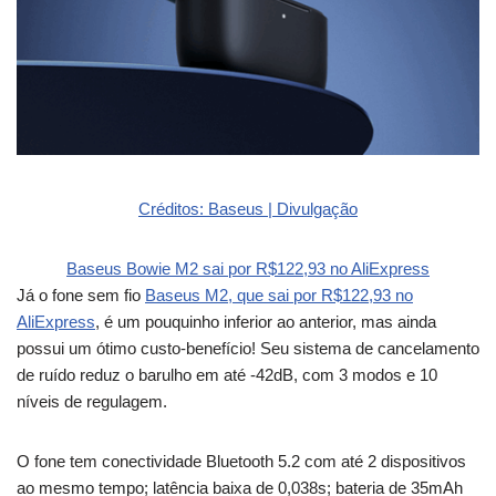
Créditos: Baseus | Divulgação
Baseus Bowie M2 sai por R$122,93 no AliExpress
Já o fone sem fio
Baseus M2, que sai por R$122,93 no
AliExpress
, é um pouquinho inferior ao anterior, mas ainda
possui um ótimo custo-benefício! Seu sistema de cancelamento
de ruído reduz o barulho em até -42dB, com 3 modos e 10
níveis de regulagem.
O fone tem conectividade Bluetooth 5.2 com até 2 dispositivos
ao mesmo tempo; latência baixa de 0,038s; bateria de 35mAh