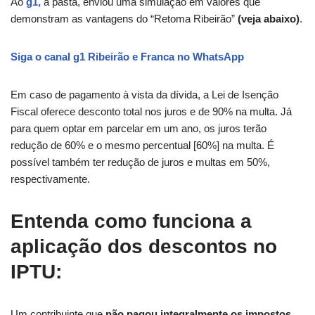
Ao
g1,
a pasta, enviou uma
simulação em valores que
demonstram as vantagens
do “Retoma Ribeirão”
(veja abaixo)
.
Siga o canal g1 Ribeirão e Franca no WhatsApp
Em caso de
pagamento à vista da dívida, a Lei de Isenção
Fiscal oferece desconto total nos juros e de 90% na multa. Já
para quem optar em parcelar em um ano, os juros terão
redução de 60% e o mesmo percentual [60%] na multa. É
possível também ter redução de juros e multas em 50%,
respectivamente.
Entenda como funciona a
aplicação dos descontos no
IPTU:
Um contribuinte que
não pagou integralmente os impostos