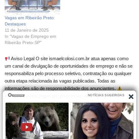
Vagas em Ribeirão Preto:
Destaques
11 de Janeiro de 2025
In "Vagas de Emprego em
Ribeirão Preto-SP"
Aviso Legal O site ismaelcolosi.com.br atua apenas como
um canal de divulgação de oportunidades de emprego e não se
responsabiliza pelo processo seletivo, contratação ou qualquer
outra etapa relacionada às vagas publicadas. Todas as
informações são de responsabilidade dos anunciantes.
Atenção! Nunca pague por promessas de emprego nem
compre cursos que garantam contratação. Desconfie de
qualquer cobrança para participar de seleções.