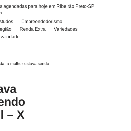
as agendadas para hoje em Ribeirão Preto-SP
P
Estudos
Empreendedorismo
Região
Renda Extra
Variedades
rivacidade
da; a mulher estava sendo
ava
sendo
l – X