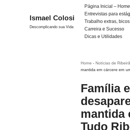
Página Inicial – Home
Entrevistas para está
Avançar
Ismael Colosi
Trabalho extras, bicos
para
Descomplicando sua Vida
Carreira e Sucesso
o
Dicas e Utilidades
conteúdo
Home
-
Notícias de Ribeir
mantida em cárcere em um
Família 
desapare
mantida 
Tudo Rib