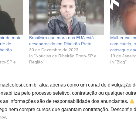
air de moto
Brasileiro que mora nos EUA está
Mulher cai 
rte de
desaparecido em Ribeirão Preto
com cutelo, 
beirão
30 de Dezembro de 2023
consegue apo
In "Notícias de Ribeirão Preto-SP e
19 de Janeir
reto-SP e
Região"
In "Blog"
smaelcolosi.com.br atua apenas como um canal de divulgação d
sabiliza pelo processo seletivo, contratação ou qualquer outr
s as informações são de responsabilidade dos anunciantes.
go nem compre cursos que garantam contratação. Desconfie d
ões.