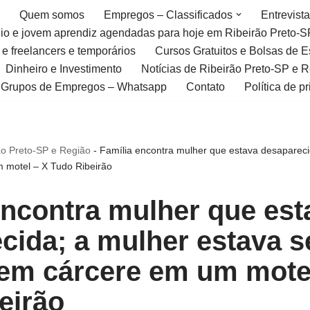
Quem somos
Empregos – Classificados
Entrevist
gio e jovem aprendiz agendadas para hoje em Ribeirão Preto-S
 e freelancers e temporários
Cursos Gratuitos e Bolsas de 
Dinheiro e Investimento
Notícias de Ribeirão Preto-SP e 
Grupos de Empregos – Whatsapp
Contato
Política de p
ão Preto-SP e Região
-
Família encontra mulher que estava desapareci
 motel – X Tudo Ribeirão
encontra mulher que est
cida; a mulher estava 
em cárcere em um mote
eirão