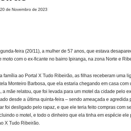
20 de Novembro de 2023
gunda-feira (20/11), a mulher de 57 anos, que estava desapare
de moto com o ex-ficante no bairro Ipiranga, na zona Norte e Rib
 família ao Portal X Tudo Ribeirão, as filhas receberam uma l
tela Monteiro Barbosa, que ela estaria chegando em casa com u
, a mãe relatou, que foi levada para um motel da cidade pelo ex-
ado desde a última quinta-feira – sendo ameaçada e agredida p
r foi desligado pelo rapaz, e que ele teria feito compras com s
luindo o motel, e todo o dinheiro que ela tinha em espécie ele 
ao X Tudo Ribeirão.