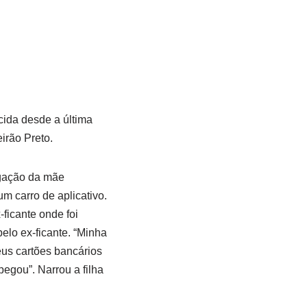
cida desde a última
eirão Preto.
igação da mãe
m carro de aplicativo.
ficante onde foi
elo ex-ficante. “Minha
eus cartões bancários
pegou”. Narrou a filha